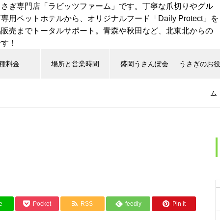
うさぎ専門店「ラビッツファーム」です。丁寧な爪切りやグル
用ペットホテルから、オリジナルフード「Daily Protect」を
品販売までトータルサポート。青森や秋田など、北東北からの
です！
種料金
場所と営業時間
盛岡うさんぽ会
うさぎのお
ム
e
Pocket
RSS
feedly
Pin it