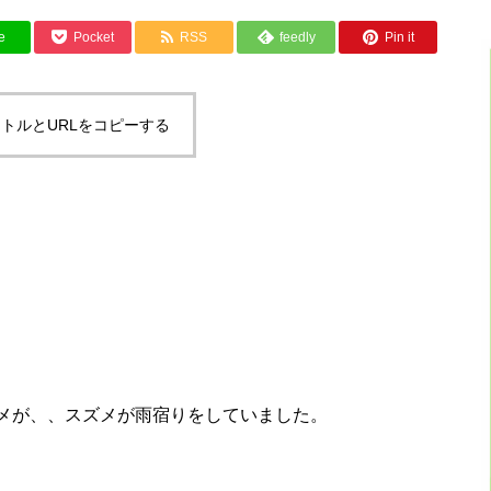
e
Pocket
RSS
feedly
Pin it
トルとURLをコピーする
メが、、スズメが雨宿りをしていました。