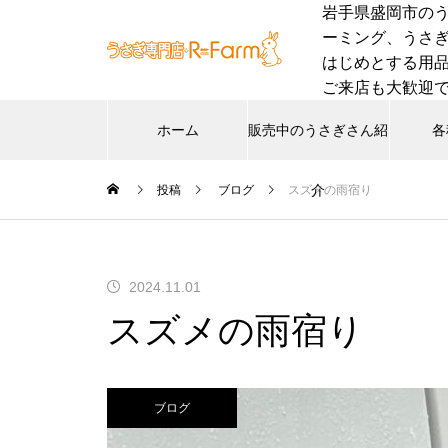
岩手県盛岡市の
ーミング、うさぎ専
はじめとする用
ご来店も大歓迎
ホーム
販売中のうさぎさん紹
各
介
投稿
ブログ
スズメの雨宿り
2024.11.01
スズメの雨宿り
ブログ